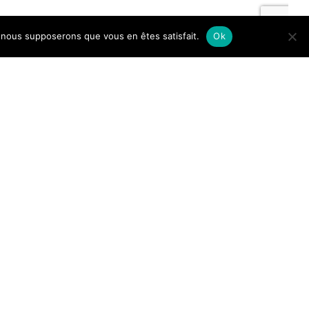
e, nous supposerons que vous en êtes satisfait.
Ok
ABLE
et de
é
les pour