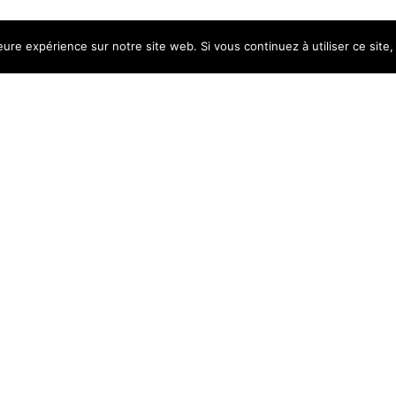
leure expérience sur notre site web. Si vous continuez à utiliser ce sit
CORPORATE
,
PORTRAIT
XPERT COMPT
By
Laurent Basse
u programme une séance de portraits « Corporate » individuels 
groupe pour les branches nancéienne et spinalienne de la sociét
« L’Expert Comptable », ainsi que quelques photos promotionnel