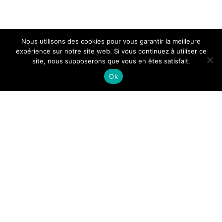
Nous utilisons des cookies pour vous garantir la meilleure
expérience sur notre site web. Si vous continuez à utiliser ce
site, nous supposerons que vous en êtes satisfait.
Ok
MARIAGE
,
REPORTAGE
ANNE & QUENTIN
By
Laurent Basse