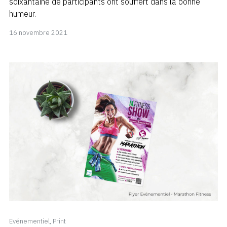
soixantaine de participants ont souffert dans la bonne
humeur.
18
16 novembre 2021
novembre
2021
Evénementiel
,
Print