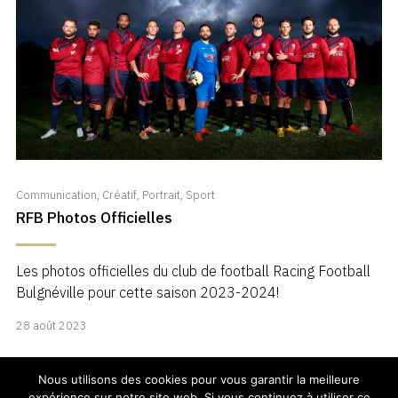
Communication
,
Créatif
,
Portrait
,
Sport
RFB Photos Officielles
Les photos officielles du club de football Racing Football
Bulgnéville pour cette saison 2023-2024!
28
28 août 2023
août
2023
Nous utilisons des cookies pour vous garantir la meilleure
Facebook
Instagram
Get
expérience sur notre site web. Si vous continuez à utiliser ce