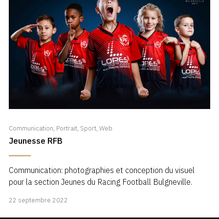
Communication
,
Portrait
,
Sport
,
Web
Jeunesse RFB
Communication: photographies et conception du visuel
pour la section Jeunes du Racing Football Bulgneville.
13
22 septembre 2022
avril
2023